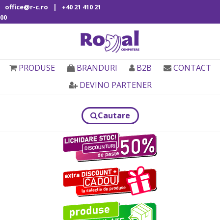
|
office@r-c.ro
+40 21 410 21
00
PRODUSE
BRANDURI
B2B
CONTACT
DEVINO PARTENER
Cautare