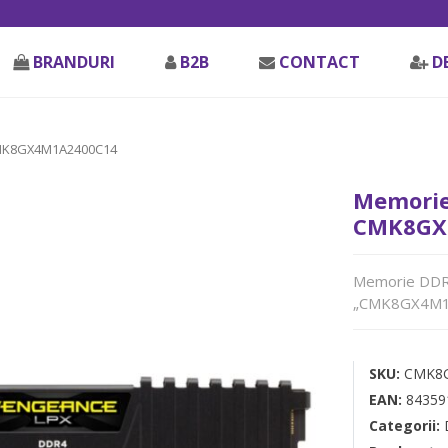
BRANDURI
B2B
CONTACT
D
MK8GX4M1A2400C14
Memorie
CMK8GX
Memorie DDR 
„CMK8GX4M1
SKU:
CMK8
EAN:
84359
Categorii: