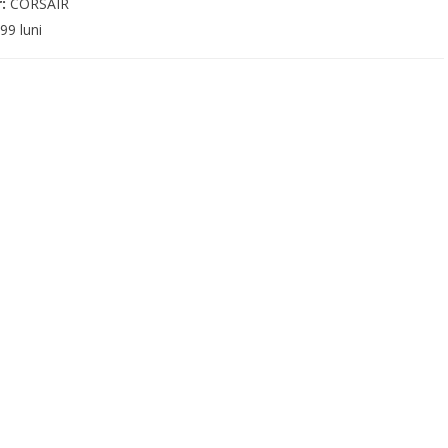
r:
CORSAIR
99 luni