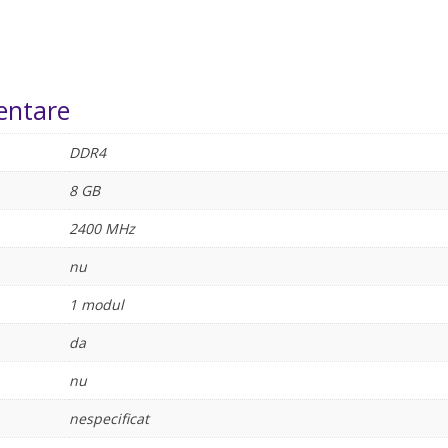
entare
DDR4
8 GB
2400 MHz
nu
1 modul
da
nu
nespecificat