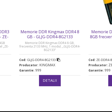
 DDR3
Memorie DDR Kingmax DDR4 8
Memorie D
- ZE-
GB - GLJG-DDR4-8G2133
8GB frecven
4GB) dual 
4GB
Memorie DDR Kingmax DDR4 8 GB,
„ZE-DD
il „ZE-
frecventa 2133 MHz, 1 modul, „GLJG-DDR4-
8G2133”
GLJG-DDR4-8G2133
ZE-DDR4-8
Cod:
Cod:
KINGMAX
Z
Producator:
Producator:
999
999
Garantie:
Garantie:
DETALII