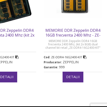
DR Zeppelin DDR4
MEMORIE DDR Zeppelin DDR4
ta 2400 Mhz (kit 2x
16GB frecventa 2400 Mhz - ZE-
channel kit (retail)
DDR4-16G2400-KIT
MEMORIE DDR Zeppelin DDR4 16GB
R4-8G2400-KIT”
frecventa 2400 Mhz, (kit 2x 8GB) dual
channel kit retail „ZE-DDR4-16G2400-KIT”
G2400-KIT
ZE-DDR4-16G2400-KIT
Cod:
EPPELIN
ZEPPELIN
Producator:
999
Garantie:
DETALII
DETALII