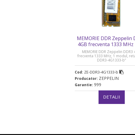
MEMORIE DDR Zeppelin
4GB frecventa 1333 MHz 
DDR3-4G1333-b
MEMORIE DDR Zeppelin DDR3 
frecventa 1333 MHz, 1 modul, reta
DDR3-4G1333-b”
ZE-DDR3-4G1333-b
Cod:
ZEPPELIN
Producator:
999
Garantie:
DETALII