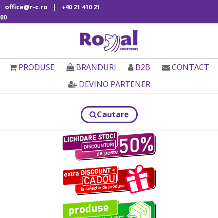
|
office@r-c.ro
+40 21 410 21
00
PRODUSE
BRANDURI
B2B
CONTACT
DEVINO PARTENER
Cautare