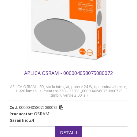
APLICA OSRAM - 000004058075080072
APLICA OSRAM, LED, soclu integrat, putere 24 W, tip lumina alb rece,
1.920 lumeni, alimentare 220 – 230 V, „000004058075080072”
(timbru verde 2.00 lei)
000004058075080072
Cod:
OSRAM
Producator:
24
Garantie:
DETALII