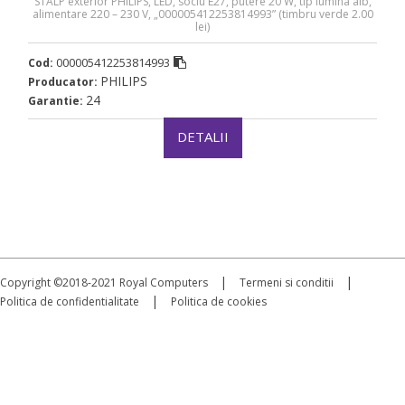
STALP exterior PHILIPS, LED, soclu E27, putere 20 W, tip lumina alb,
alimentare 220 – 230 V, „000005412253814993” (timbru verde 2.00
lei)
000005412253814993
Cod:
PHILIPS
Producator:
24
Garantie:
DETALII
|
|
Copyright ©2018-2021 Royal Computers
Termeni si conditii
|
Politica de confidentialitate
Politica de cookies