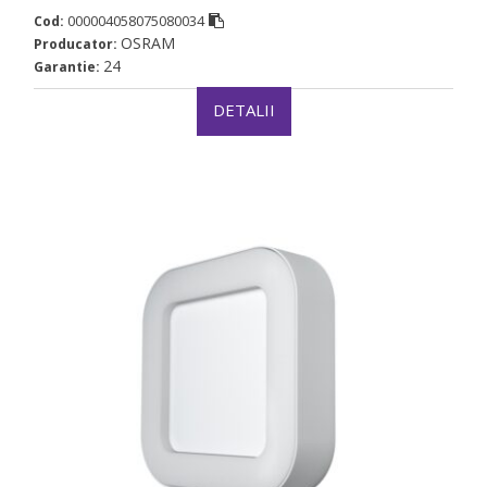
000004058075080034
Cod:
OSRAM
Producator:
24
Garantie:
DETALII