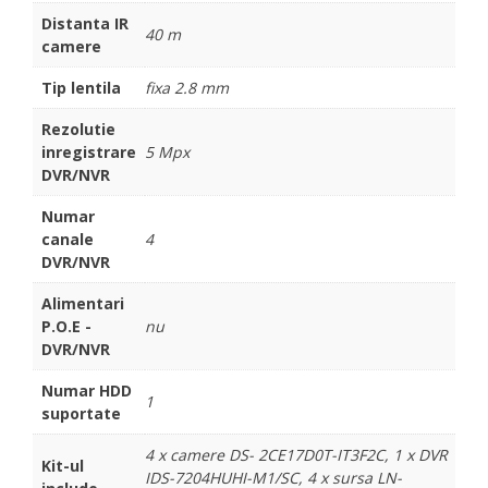
Distanta IR
40 m
camere
Tip lentila
fixa 2.8 mm
Rezolutie
inregistrare
5 Mpx
DVR/NVR
Numar
canale
4
DVR/NVR
Alimentari
P.O.E -
nu
DVR/NVR
Numar HDD
1
suportate
4 x camere DS- 2CE17D0T-IT3F2C, 1 x DVR
Kit-ul
IDS-7204HUHI-M1/SC, 4 x sursa LN-