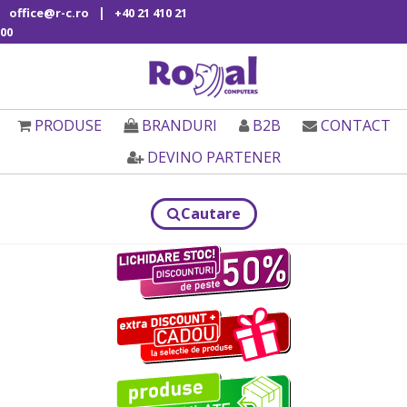
|
office@r-c.ro
+40 21 410 21
00
PRODUSE
BRANDURI
B2B
CONTACT
DEVINO PARTENER
Cautare