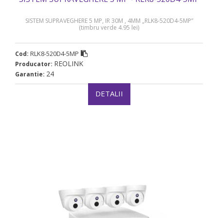
SISTEM SUPRAVEGHERE 5 MP, IR 30M , 4MM „RLK8-520D4-5MP”
(timbru verde 4.95 lei)
RLK8-520D4-5MP
Cod:
REOLINK
Producator:
24
Garantie:
DETALII