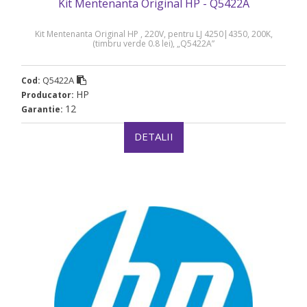
Kit Mentenanta Original HP - Q5422A
Kit Mentenanta Original HP , 220V, pentru LJ 4250|4350, 200K,
(timbru verde 0.8 lei), „Q5422A”
Q5422A
Cod:
HP
Producator:
12
Garantie:
DETALII