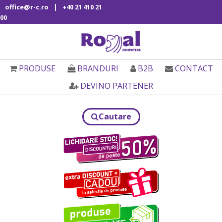
|
office@r-c.ro
+40 21 410 21
00
PRODUSE
BRANDURI
B2B
CONTACT
DEVINO PARTENER
Cautare