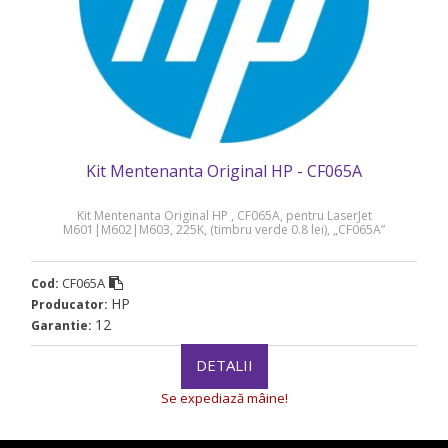
Kit Mentenanta Original HP - CF065A
Kit Mentenanta Original HP , CF065A, pentru LaserJet
M601|M602|M603, 225K, (timbru verde 0.8 lei), „CF065A”
CF065A
Cod:
HP
Producator:
12
Garantie:
DETALII
Se expediază mâine!