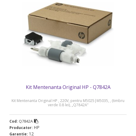
Kit Mentenanta Original HP - Q7842A
Kit Mentenanta Original HP , 220V, pentru M5025|M5035, , (timbru
verde 0.8 lei), „Q7842A”
Q7842A
Cod:
HP
Producator:
12
Garantie: