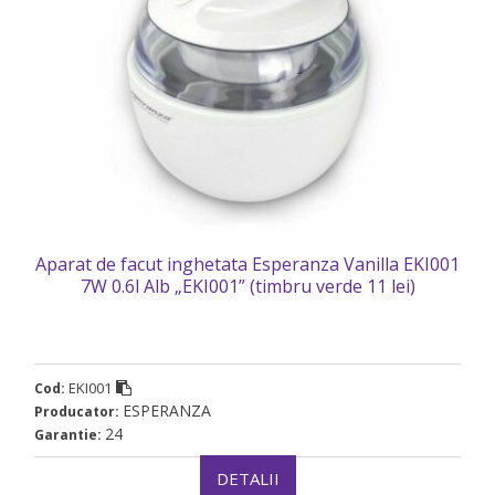
Aparat de facut inghetata Esperanza Vanilla EKI001
7W 0.6l Alb „EKI001” (timbru verde 11 lei)
EKI001
Cod:
ESPERANZA
Producator:
24
Garantie:
DETALII