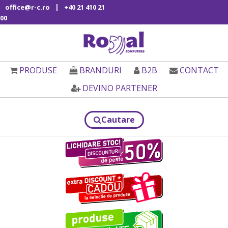
|
office@r-c.ro
+40 21 410 21
00
PRODUSE
BRANDURI
B2B
CONTACT
DEVINO PARTENER
Cautare