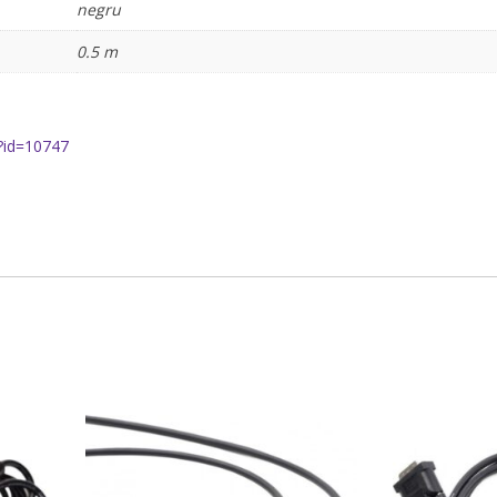
negru
0.5 m
?id=10747