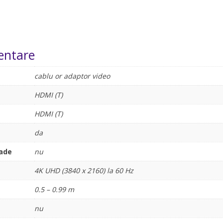
entare
cablu or adaptor video
HDMI (T)
HDMI (T)
da
rade
nu
4K UHD (3840 x 2160) la 60 Hz
0.5 – 0.99 m
nu