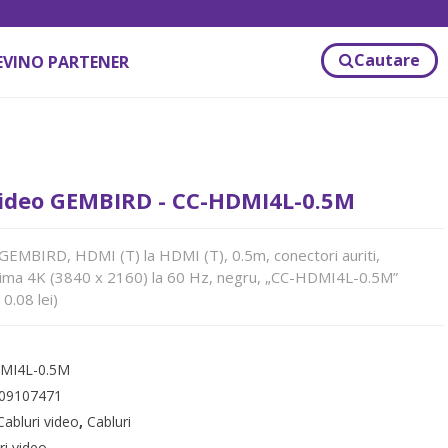
Cautare
EVINO PARTENER
ideo GEMBIRD - CC-HDMI4L-0.5M
EMBIRD, HDMI (T) la HDMI (T), 0.5m, conectori auriti,
xima 4K (3840 x 2160) la 60 Hz, negru, „CC-HDMI4L-0.5M”
0.08 lei)
MI4L-0.5M
09107471
Cabluri video
,
Cabluri
ri video