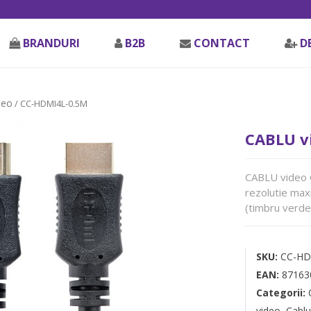
BRANDURI
B2B
CONTACT
D
deo
/ CC-HDMI4L-0.5M
CABLU v
CABLU video G
rezolutie ma
(timbru verde 
SKU:
CC-HD
EAN:
87163
Categorii:
video
,
Cablu