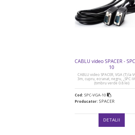
CABLU video SPACER - SP
10
CABLU video SPACER, VGA (T) la V
3m, cupru, ecranat, negru, „SPC-
(timbru verde 0.8 lei)
SPC-VGA-10
Cod:
SPACER
Producator:
DETALII