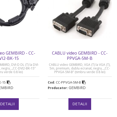
eo GEMBIRD - CC-
CABLU video GEMBIRD - CC-
VI2-BK-15
PPVGA-5M-B
BIRD, DVI-D DL (T) la DVI-
CABLU video GEMBIRD, VGA (T) la VGA (T),
m, negru, „CC-DVI2-BK-15”
5m, premium, dublu ecranat, negru, „CC-
ru verde 0.8 lei)
PPVGA-5M-B” (timbru verde 0.8 lei)
K-15
CC-PPVGA-5M-B
Cod:
EMBIRD
GEMBIRD
Producator:
DETALII
DETALII