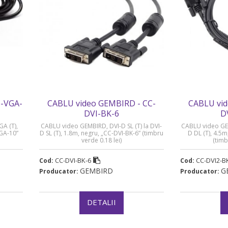
C-VGA-
CABLU video GEMBIRD - CC-
CABLU vid
DVI-BK-6
D
GA (T),
CABLU video GEMBIRD, DVI-D SL (T) la DVI-
CABLU video GEM
VGA-10”
D SL (T), 1.8m, negru, „CC-DVI-BK-6” (timbru
D DL (T), 4.5
verde 0.18 lei)
(timb
CC-DVI-BK-6
CC-DVI2-B
Cod:
Cod:
GEMBIRD
G
Producator:
Producator:
DETALII