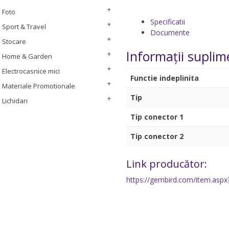
Foto
Specificatii
Sport & Travel
Documente
Stocare
Informații suplim
Home & Garden
Electrocasnice mici
Functie indeplinita
Materiale Promotionale
Tip
Lichidari
Tip conector 1
Tip conector 2
Link producător:
https://gembird.com/item.aspx