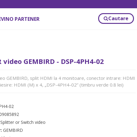
Cautare
EVINO PARTENER
R video GEMBIRD - DSP-4PH4-02
eo GEMBIRD, split HDMI la 4 monitoare, conector intrare: HDMI
 iesire: HDMI (M) x 4, „DSP-4PH4-02” (timbru verde 0.8 lei)
PH4-02
09085892
:
Splitter or Switch video
r:
GEMBIRD