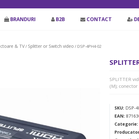
BRANDURI
B2B
CONTACT
D
ectoare & TV
Splitter or Switch video
/
/ DSP-4PH4-02
SPLITTE
SPLITTER vid
(M); conector
SKU:
DSP-4
EAN:
87163
Categorie
Producato