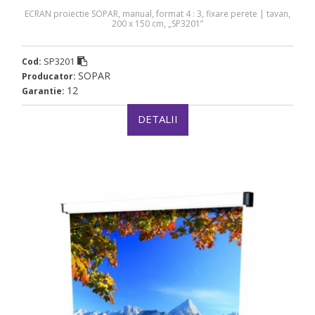
ECRAN proiectie SOPAR, manual, format 4 : 3, fixare perete | tavan,
200 x 150 cm, „SP3201”
SP3201
Cod:
SOPAR
Producator:
12
Garantie:
DETALII