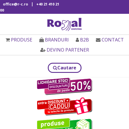
|
office@r-c.ro
+40 21 410 21
00
PRODUSE
BRANDURI
B2B
CONTACT
DEVINO PARTENER
Cautare