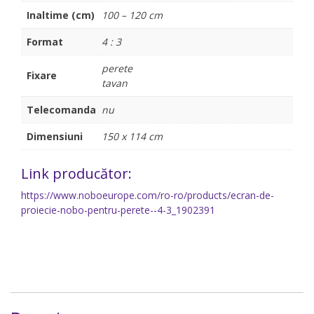
Inaltime (cm)
100 – 120 cm
Format
4 : 3
perete
Fixare
tavan
Telecomanda
nu
Dimensiuni
150 x 114 cm
Link producător:
https://www.noboeurope.com/ro-ro/products/ecran-de-
proiecie-nobo-pentru-perete--4-3_1902391