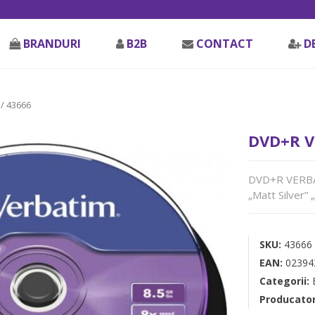
BRANDURI
B2B
CONTACT
D
/ 43666
DVD+R V
DVD+R VERBAT
„Matt Silver”
SKU:
43666
EAN:
02394
Categorii:
Producato