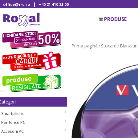
|
office@r-c.ro
+40 21 410 21 00
PRODUSE
Prima pagină
Stocare
Blank-uri
/
/
Categorii
Smartphone
Periferice PC
Accesorii PC