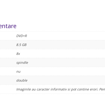
entare
DVD+R
8.5 GB
8x
spindle
nu
double
Imaginile au caracter informativ si pot contine erori. P