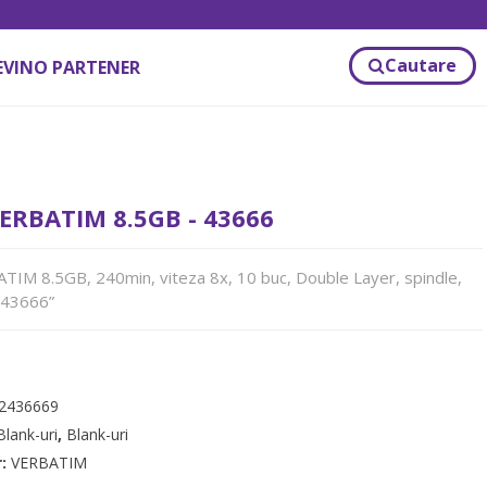
Cautare
EVINO PARTENER
ERBATIM 8.5GB - 43666
IM 8.5GB, 240min, viteza 8x, 10 buc, Double Layer, spindle,
 „43666”
2436669
Blank-uri
,
Blank-uri
r:
VERBATIM