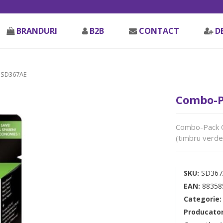
BRANDURI
B2B
CONTACT
D
 SD367AE
Combo-Pa
Combo-Pack Or
(timbru verde
SKU:
SD367
EAN:
88358
Categorie
Producato