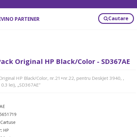
Cautare
EVINO PARTENER
ck Original HP Black/Color - SD367AE
iginal HP Black/Color, nr.21+nr.22, pentru DeskJet 3940, ,
 0.3 lei), „SD367AE”
AE
5651719
:
Cartuse
r:
HP