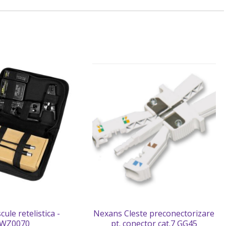
ule retelistica -
Nexans Cleste preconectorizare
WZ0070
pt. conector cat.7 GG45