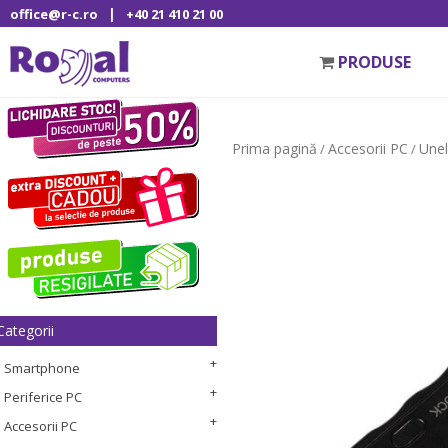
|
office@r-c.ro
+40 21 410 21 00
PRODUSE
Prima pagină
Accesorii PC
Unel
/
/
Categorii
Smartphone
Periferice PC
Accesorii PC