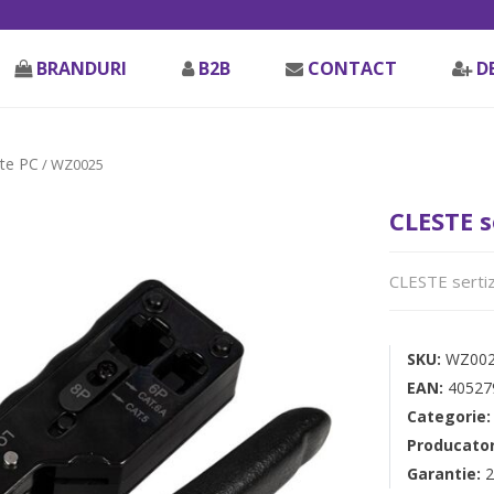
BRANDURI
B2B
CONTACT
D
te PC
/ WZ0025
CLESTE s
CLESTE sertiz
SKU:
WZ00
EAN:
40527
Categorie
Producato
Garantie:
2