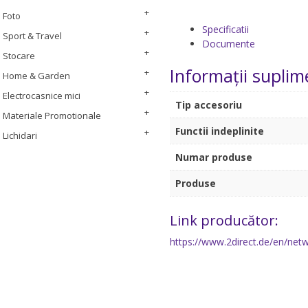
Foto
Specificatii
Sport & Travel
Documente
Stocare
Informații suplim
Home & Garden
Electrocasnice mici
Tip accesoriu
Materiale Promotionale
Functii indeplinite
Lichidari
Numar produse
Produse
Link producător:
https://www.2direct.de/en/netw