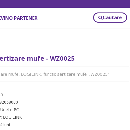
Cautare
EVINO PARTENER
ertizare mufe - WZ0025
are mufe, LOGILINK, functii: sertizare mufe. „WZ0025”
25
92058000
:
Unelte PC
r:
LOGILINK
4 luni