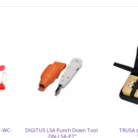
T-WC-
DIGITUS LSA Punch Down Tool
TRUSA sc
„DN-LSA-PT”