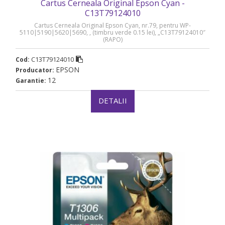
Cartus Cerneala Original Epson Cyan -
C13T79124010
Cartus Cerneala Original Epson Cyan, nr.79, pentru WP-
5110|5190|5620|5690, , (timbru verde 0.15 lei), „C13T79124010″
(RAPO)
C13T79124010
Cod:
EPSON
Producator:
12
Garantie:
DETALII