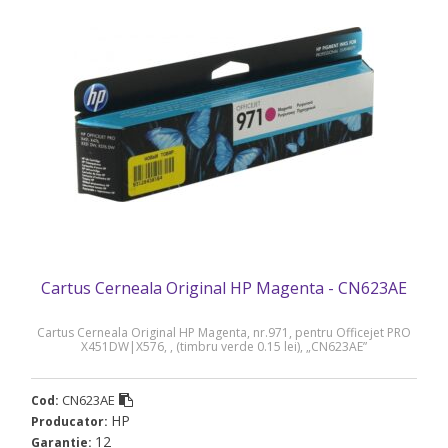
Cartus Cerneala Original HP Magenta - CN623AE
Cartus Cerneala Original HP Magenta, nr.971, pentru Officejet PRO
X451DW|X576, , (timbru verde 0.15 lei), „CN623AE”
CN623AE
Cod:
HP
Producator:
12
Garantie: