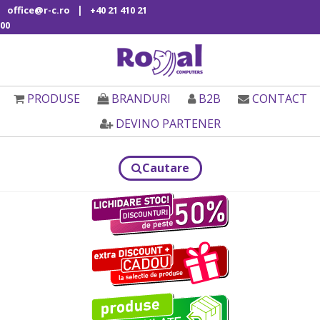
|
office@r-c.ro
+40 21 410 21
00
PRODUSE
BRANDURI
B2B
CONTACT
DEVINO PARTENER
Cautare