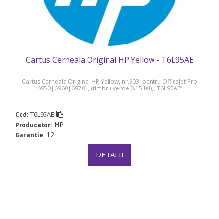
Cartus Cerneala Original HP Yellow - T6L95AE
Cartus Cerneala Original HP Yellow, nr.903, pentru OfficeJet Pro
6950|6960|6970, , (timbru verde 0.15 lei), „T6L95AE”
T6L95AE
Cod:
HP
Producator:
12
Garantie:
DETALII