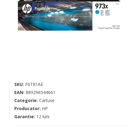
SKU:
F6T81AE
EAN:
889296544661
Categorie:
Cartuse
Producator:
HP
Garantie:
12 luni