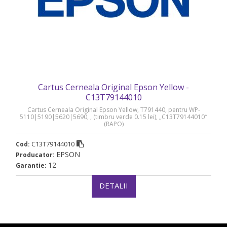
Cartus Cerneala Original Epson Yellow -
C13T79144010
Cartus Cerneala Original Epson Yellow, T791440, pentru WP-
5110|5190|5620|5690, , (timbru verde 0.15 lei), „C13T79144010″
(RAPO)
C13T79144010
Cod:
EPSON
Producator:
12
Garantie:
DETALII