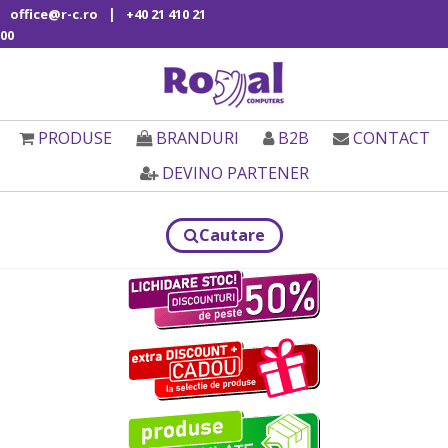
|
office@r-c.ro
+40 21 410 21
00
PRODUSE
BRANDURI
B2B
CONTACT
DEVINO PARTENER
Cautare