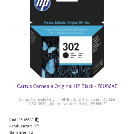
Cartus Cerneala Original HP Black - F6U66AE
Cartus Cerneala Original HP Black, nr.302, pentru DeskJet
2130|3639, , (timbru verde 0.15 lei), „F6U66AE”
F6U66AE
Cod:
HP
Producator:
12
Garantie: