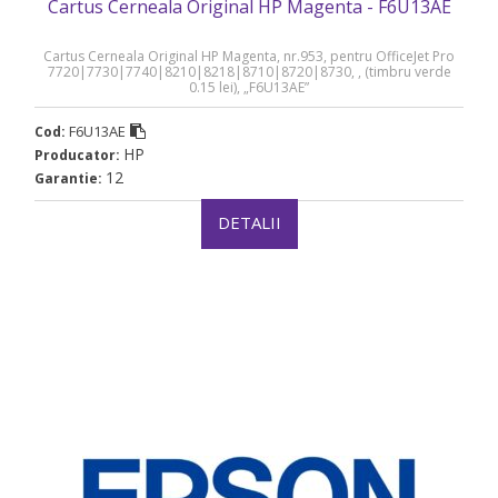
Cartus Cerneala Original HP Magenta - F6U13AE
Cartus Cerneala Original HP Magenta, nr.953, pentru OfficeJet Pro
7720|7730|7740|8210|8218|8710|8720|8730, , (timbru verde
0.15 lei), „F6U13AE”
F6U13AE
Cod:
HP
Producator:
12
Garantie:
DETALII