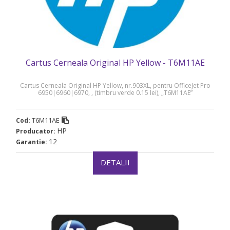
Cartus Cerneala Original HP Yellow - T6M11AE
Cartus Cerneala Original HP Yellow, nr.903XL, pentru OfficeJet Pro
6950|6960|6970, , (timbru verde 0.15 lei), „T6M11AE”
T6M11AE
Cod:
HP
Producator:
12
Garantie:
DETALII