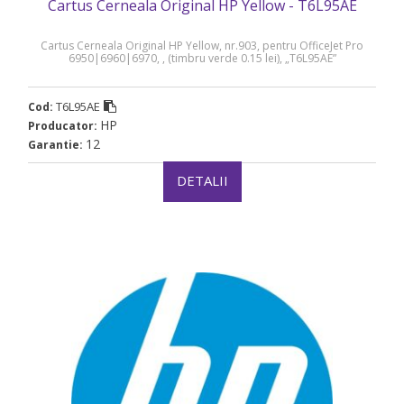
Cartus Cerneala Original HP Yellow - T6L95AE
Cartus Cerneala Original HP Yellow, nr.903, pentru OfficeJet Pro
6950|6960|6970, , (timbru verde 0.15 lei), „T6L95AE”
T6L95AE
Cod:
HP
Producator:
12
Garantie:
DETALII