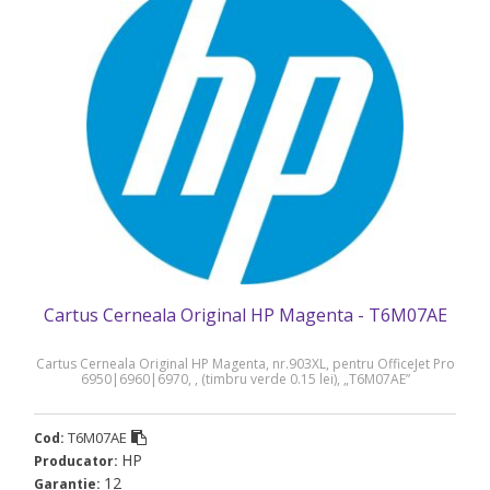
Cartus Cerneala Original HP Magenta - T6M07AE
Cartus Cerneala Original HP Magenta, nr.903XL, pentru OfficeJet Pro
6950|6960|6970, , (timbru verde 0.15 lei), „T6M07AE”
T6M07AE
Cod:
HP
Producator:
12
Garantie: