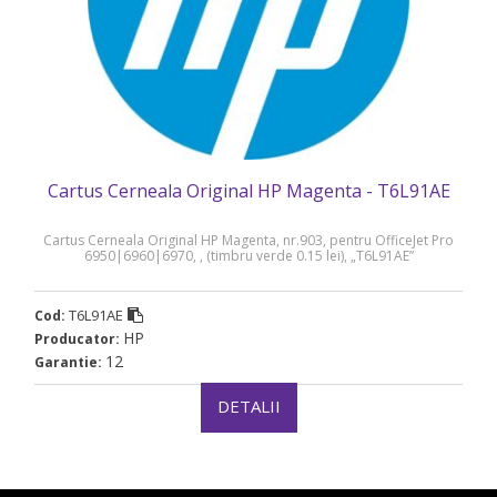
Cartus Cerneala Original HP Magenta - T6L91AE
Cartus Cerneala Original HP Magenta, nr.903, pentru OfficeJet Pro
6950|6960|6970, , (timbru verde 0.15 lei), „T6L91AE”
T6L91AE
Cod:
HP
Producator:
12
Garantie:
DETALII