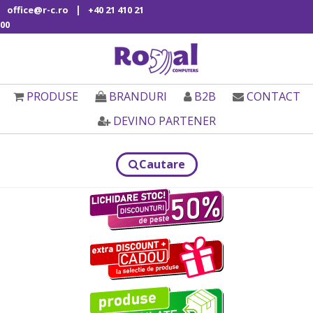
|
office@r-c.ro
+40 21 410 21
00
PRODUSE
BRANDURI
B2B
CONTACT
DEVINO PARTENER
Cautare