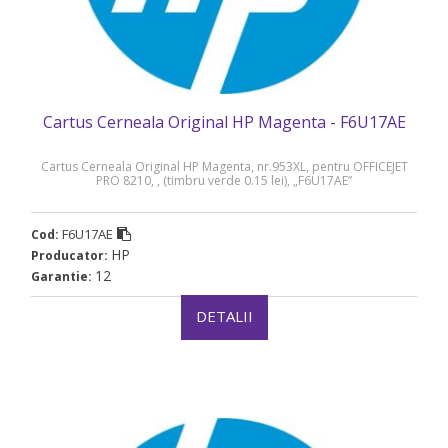
Cartus Cerneala Original HP Magenta - F6U17AE
Cartus Cerneala Original HP Magenta, nr.953XL, pentru OFFICEJET
PRO 8210, , (timbru verde 0.15 lei), „F6U17AE”
F6U17AE
Cod:
HP
Producator:
12
Garantie:
DETALII