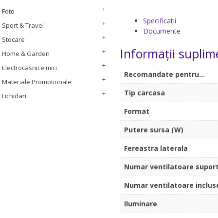
Foto
Specificatii
Sport & Travel
Documente
Stocare
Informații suplim
Home & Garden
Electrocasnice mici
Recomandate pentru…
Materiale Promotionale
Tip carcasa
Lichidari
Format
Putere sursa (W)
Fereastra laterala
Numar ventilatoare supor
Numar ventilatoare inclus
Iluminare