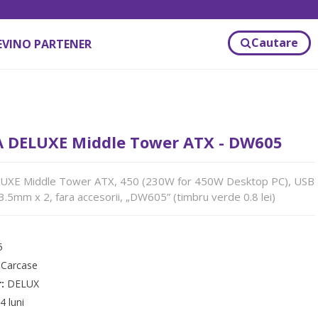
Cautare
EVINO PARTENER
 DELUXE Middle Tower ATX - DW605
XE Middle Tower ATX, 450 (230W for 450W Desktop PC), USB
 3.5mm x 2, fara accesorii, „DW605” (timbru verde 0.8 lei)
5
:
Carcase
r:
DELUX
4 luni