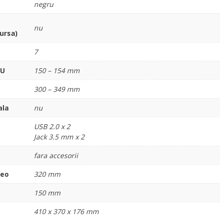
negru
nu
ursa)
7
PU
150 – 154 mm
300 – 349 mm
ala
nu
USB 2.0 x 2
Jack 3.5 mm x 2
fara accesorii
deo
320 mm
150 mm
410 x 370 x 176 mm