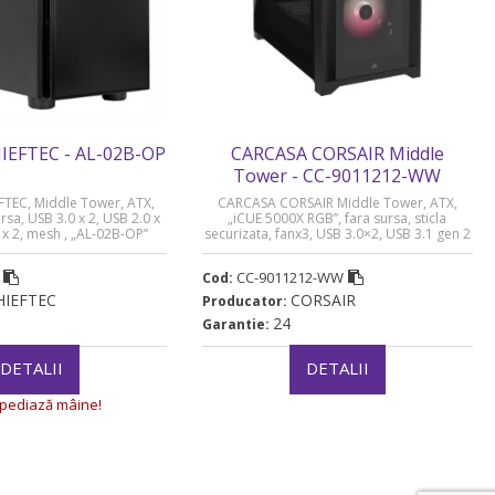
IEFTEC - AL-02B-OP
CARCASA CORSAIR Middle
Tower - CC-9011212-WW
TEC, Middle Tower, ATX,
CARCASA CORSAIR Middle Tower, ATX,
rsa, USB 3.0 x 2, USB 2.0 x
„iCUE 5000X RGB”, fara sursa, sticla
 x 2, mesh , „AL-02B-OP”
securizata, fanx3, USB 3.0×2, USB 3.1 gen 2
Type-Cx1,Jack 3.5 mmx1,mesh, fan ctr,
negru „CC-9011212-WW” (timbru verde
CC-9011212-WW
Cod:
0.24 lei)
HIEFTEC
CORSAIR
Producator:
24
Garantie:
DETALII
DETALII
pediază mâine!