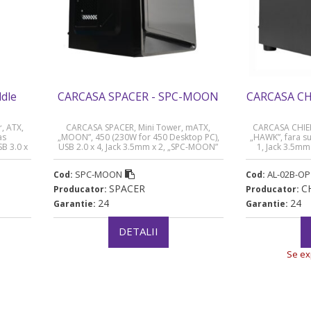
dle
CARCASA SPACER - SPC-MOON
CARCASA CH
, ATX,
CARCASA SPACER, Mini Tower, mATX,
CARCASA CHIEF
as
„MOON”, 450 (230W for 450 Desktop PC),
„HAWK”, fara su
SB 3.0 x
USB 2.0 x 4, Jack 3.5mm x 2, „SPC-MOON”
1, Jack 3.5mm
e praf,
(timbru verde 0.8 lei)
8 lei)
SPC-MOON
AL-02B-OP
Cod:
Cod:
SPACER
C
Producator:
Producator:
24
24
Garantie:
Garantie:
DETALII
Se ex