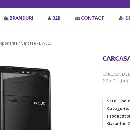
BRANDURI
B2B
CONTACT
D
mponente
Carcase
/
/ DW605
CARCASA
CARCASA DELU
2.0 x 2 | Jack
SKU:
DW60
Categorie
Producato
Garantie:
2