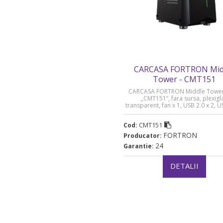
CARCASA FORTRON Mid
Tower - CMT151
CARCASA FORTRON Middle Tower
„CMT151”, fara sursa, plexigl
transparent, fan x 1, USB 2.0 x 2, U
1, Jack 3.5 mm x 1, mesh pt. filtrar
negru, „CMT151” (timbru verde 0.0
CMT151
Cod:
FORTRON
Producator:
24
Garantie:
DETALII