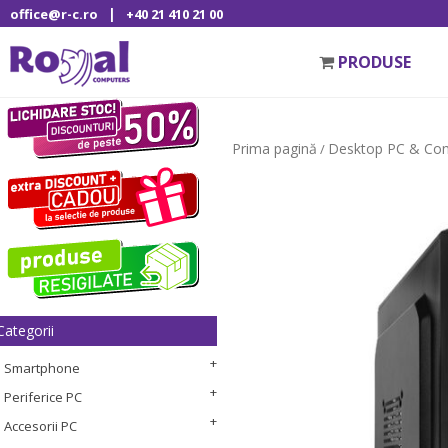
|
office@r-c.ro
+40 21 410 21 00
PRODUSE
Prima pagină
Desktop PC & Co
/
Categorii
Smartphone
Periferice PC
Accesorii PC