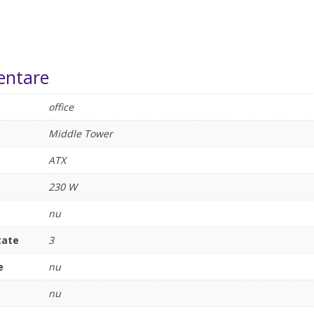
entare
office
Middle Tower
ATX
230 W
nu
tate
3
e
nu
nu