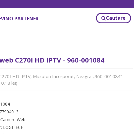
Cautare
EVINO PARTENER
web C270I HD IPTV - 960-001084
270I HD IPTV, Microfon Incorporat, Neagra „960-001084”
0.18 lei)
01084
77904913
:
Camere Web
r:
LOGITECH