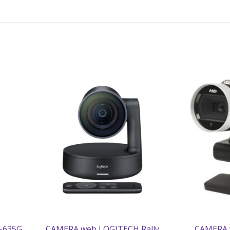
-635G
CAMERA web LOGITECH Rally
CAMERA 