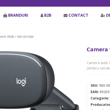
BRANDURI
B2B
CONTACT
D
ere Web
/ 960-001084
Camera 
Camera web C
(timbru verde 
SKU:
960-0
EAN:
69203
Categorie
Producato