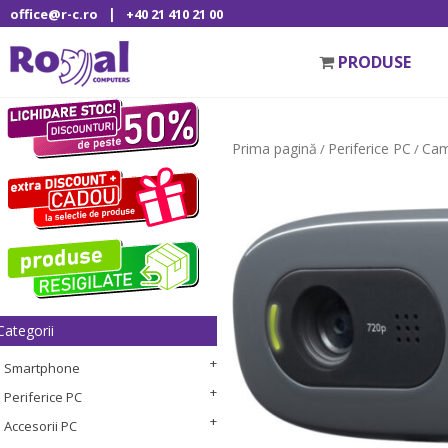
|
office@r-c.ro
+40 21 410 21 00
PRODUSE
Prima pagină
Periferice PC
Cam
/
/
Categorii
Smartphone
Periferice PC
Accesorii PC