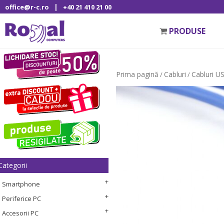
|
office@r-c.ro
+40 21 410 21 00
PRODUSE
Prima pagină
Cabluri
Cabluri U
/
/
Categorii
Smartphone
Periferice PC
Accesorii PC