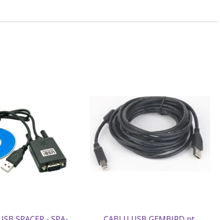
SB SPACER - SPA-
CABLU USB GEMBIRD pt.