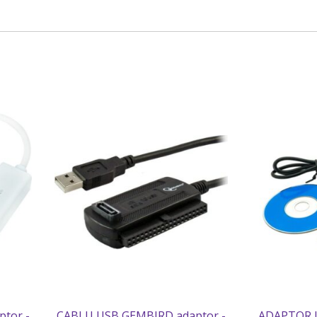
tor -
CABLU USB GEMBIRD adaptor -
ADAPTOR U