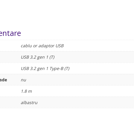
entare
cablu or adaptor USB
USB 3.2 gen 1 (T)
USB 3.2 gen 1 Type-B (T)
rade
nu
1.8 m
albastru