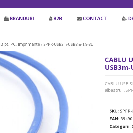
BRANDURI
B2B
CONTACT
D
SB pt. PC, imprimante
/ SPPR-USB3m-USBBm-1.8-BL
CABLU U
USB3m-U
CABLU USB SPA
albastru, „
SKU:
SPPR-
EAN:
59490
Categorii: