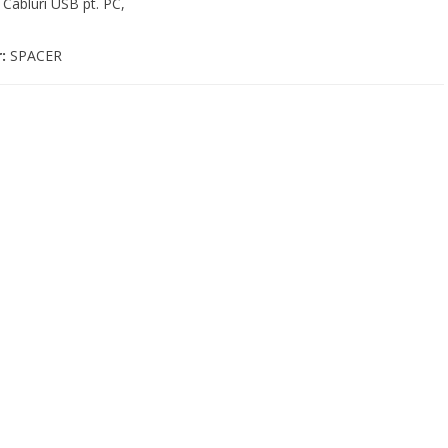
,
Cabluri USB pt. PC,
r:
SPACER