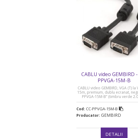
CABLU video GEMBIRD -
PPVGA-15M-B
CABLU video GEMBIRD, VGA (T) la V
15m, premium, dublu ecranat, negr
PPVGA-15M-B” (timbru verde 2.00
CC-PPVGA-15M-B
Cod:
GEMBIRD
Producator:
DETALII