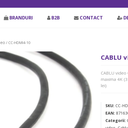
BRANDURI
B2B
CONTACT
D
deo
/ CC-HDMI4-10
CABLU v
CABLU video G
maxima 4K (3
lei)
SKU:
CC-HD
EAN:
87163
Categorii:
video
,
Cablu