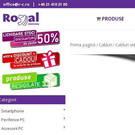
|
office@r-c.ro
+40 21 410 21 00
PRODUSE
Prima pagină
Cabluri
Cabluri vi
/
/
Categorii
Smartphone
Periferice PC
Accesorii PC