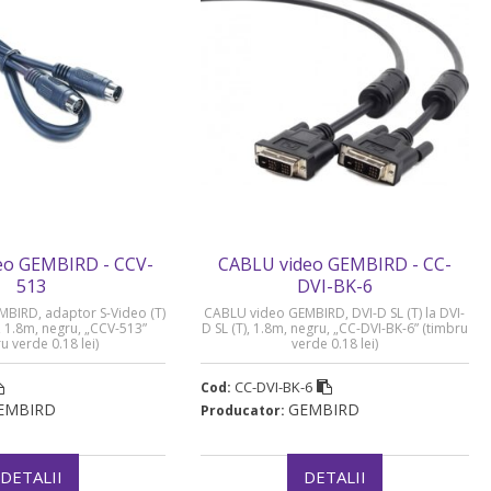
eo GEMBIRD - CCV-
CABLU video GEMBIRD - CC-
513
DVI-BK-6
BIRD, adaptor S-Video (T)
CABLU video GEMBIRD, DVI-D SL (T) la DVI-
), 1.8m, negru, „CCV-513”
D SL (T), 1.8m, negru, „CC-DVI-BK-6” (timbru
u verde 0.18 lei)
verde 0.18 lei)
CC-DVI-BK-6
Cod:
EMBIRD
GEMBIRD
Producator:
DETALII
DETALII