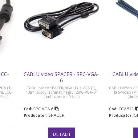
 CC-
CABLU video SPACER - SPC-VGA-
CABLU vid
6
GA (T),
CABLU video SPACER, VGA (T) la VGA (T),
CABLU video GEM
u, „CC-
1.8m, cupru, ecranat, negru, „SPC-VGA-6”
la S-Video (M
 lei)
(timbru verde 0.8 lei)
(timbr
SPC-VGA-6
CCV-513
Cod:
Cod:
SPACER
G
Producator:
Producator:
DETALII