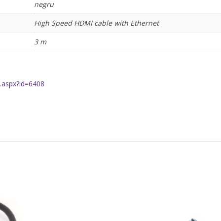
negru
High Speed HDMI cable with Ethernet
3 m
.aspx?id=6408