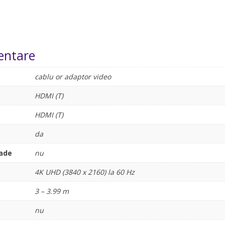
entare
cablu or adaptor video
HDMI (T)
HDMI (T)
da
rade
nu
4K UHD (3840 x 2160) la 60 Hz
3 – 3.99 m
nu