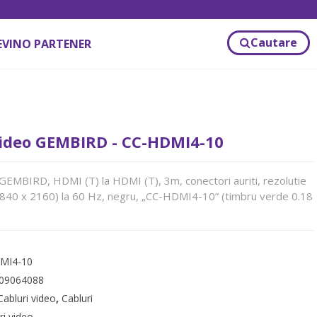
Cautare
EVINO PARTENER
ideo GEMBIRD - CC-HDMI4-10
EMBIRD, HDMI (T) la HDMI (T), 3m, conectori auriti, rezolutie
840 x 2160) la 60 Hz, negru, „CC-HDMI4-10” (timbru verde 0.18
MI4-10
09064088
Cabluri video
,
Cabluri
ri video