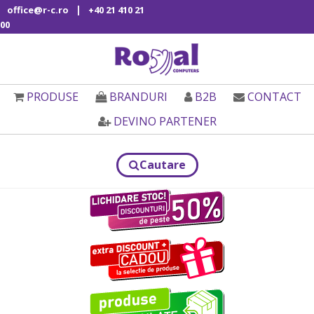
|
office@r-c.ro
+40 21 410 21
00
PRODUSE
BRANDURI
B2B
CONTACT
DEVINO PARTENER
Cautare