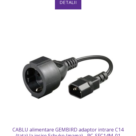
DETALII
CABLU alimentare GEMBIRD adaptor intrare C14
(tata) la iesire Schuko (mama) - PC-SFC14M-01