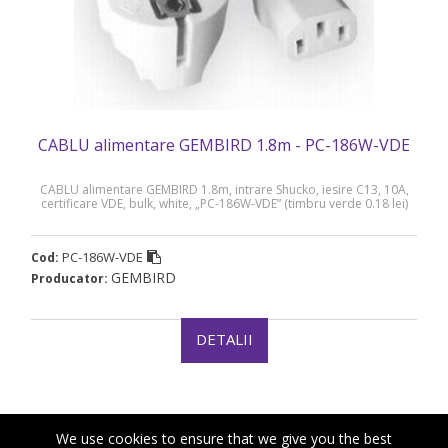
CABLU alimentare GEMBIRD 1.8m - PC-186W-VDE
CABLU alimentare GEMBIRD 1.8m, intrare Shucko, iesire C13, 10A,
certificare VDE, bulk, white, „PC-186W-VDE” (timbru verde 0.18 lei)
PC-186W-VDE
Cod:
GEMBIRD
Producator:
DETALII
We use cookies to ensure that we give you the best