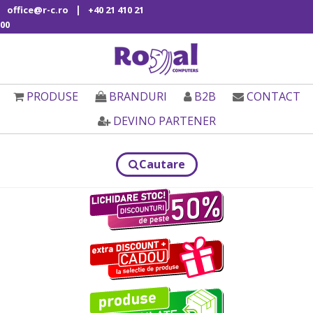
|
office@r-c.ro
+40 21 410 21
00
PRODUSE
BRANDURI
B2B
CONTACT
DEVINO PARTENER
Cautare