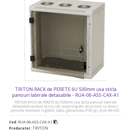
TRITON RACK de PERETE 6U 500mm usa sticla
panouri laterale detasabile - RUA-06-AS5-CAX-A1
TRITON RACK de PERETE 6U 500mm usa sticla panouri laterale
detasabile,sectiuni acces cab sus/jos/spate securizare cu cheie,1
pereche montanti reglabili, tabla galvanizata IP30 gri „RUA-06-AS5-
CAX-A1”
RUA-06-AS5-CAX-A1
Cod:
TRITON
Producator: