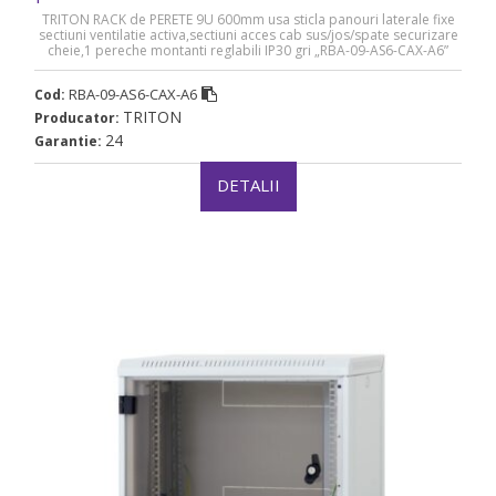
09-AS6-CAX-A6
TRITON RACK de PERETE 9U 600mm usa sticla panouri laterale fixe
sectiuni ventilatie activa,sectiuni acces cab sus/jos/spate securizare
cheie,1 pereche montanti reglabili IP30 gri „RBA-09-AS6-CAX-A6”
RBA-09-AS6-CAX-A6
Cod:
TRITON
Producator:
24
Garantie:
DETALII