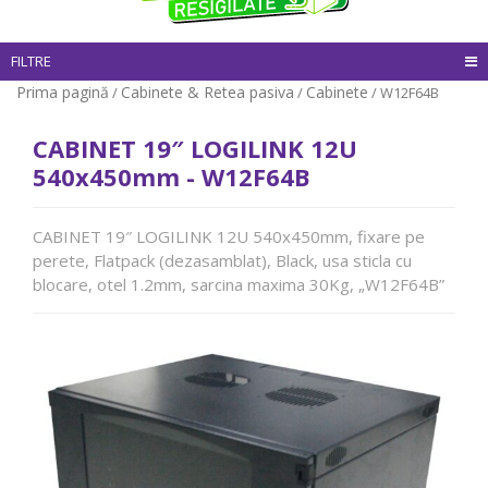
FILTRE
Prima pagină
Cabinete & Retea pasiva
Cabinete
/
/
/ W12F64B
CABINET 19″ LOGILINK 12U
540x450mm - W12F64B
CABINET 19″ LOGILINK 12U 540x450mm, fixare pe
perete, Flatpack (dezasamblat), Black, usa sticla cu
blocare, otel 1.2mm, sarcina maxima 30Kg, „W12F64B”