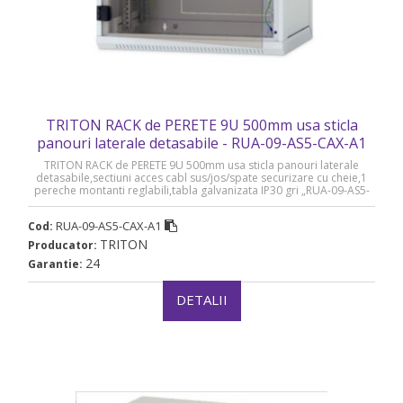
TRITON RACK de PERETE 9U 500mm usa sticla
panouri laterale detasabile - RUA-09-AS5-CAX-A1
TRITON RACK de PERETE 9U 500mm usa sticla panouri laterale
detasabile,sectiuni acces cabl sus/jos/spate securizare cu cheie,1
pereche montanti reglabili,tabla galvanizata IP30 gri „RUA-09-AS5-
CAX-A1”
RUA-09-AS5-CAX-A1
Cod:
TRITON
Producator:
24
Garantie:
DETALII