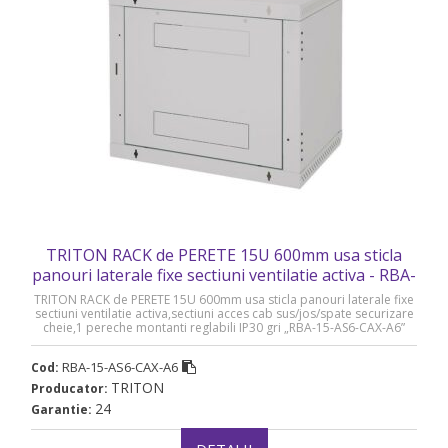
TRITON RACK de PERETE 15U 600mm usa sticla
panouri laterale fixe sectiuni ventilatie activa - RBA-
15-AS6-CAX-A6
TRITON RACK de PERETE 15U 600mm usa sticla panouri laterale fixe
sectiuni ventilatie activa,sectiuni acces cab sus/jos/spate securizare
cheie,1 pereche montanti reglabili IP30 gri „RBA-15-AS6-CAX-A6”
RBA-15-AS6-CAX-A6
Cod:
TRITON
Producator:
24
Garantie: