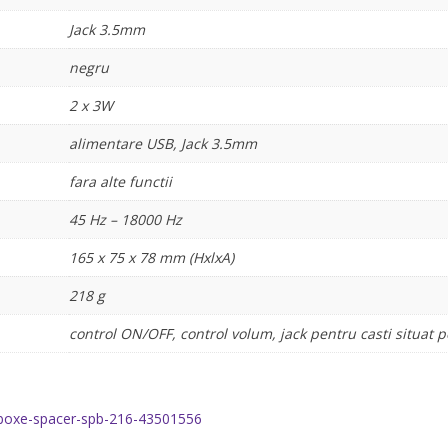
Jack 3.5mm
negru
2 x 3W
alimentare USB, Jack 3.5mm
fara alte functii
45 Hz – 18000 Hz
165 x 75 x 78 mm (HxlxA)
218 g
control ON/OFF, control volum, jack pentru casti situat 
/boxe-spacer-spb-216-43501556