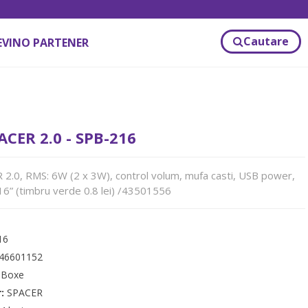
Cautare
EVINO PARTENER
CER 2.0 - SPB-216
.0, RMS: 6W (2 x 3W), control volum, mufa casti, USB power,
16” (timbru verde 0.8 lei) /43501556
16
46601152
:
Boxe
r:
SPACER