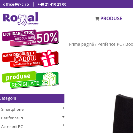
|
office@r-c.ro
+40 21 410 21 00
PRODUSE
Prima pagină
Periferice PC
Box
/
/
Categorii
Smartphone
Periferice PC
Accesorii PC