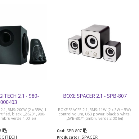
ITECH 2.1 - 980-
BOXE SPACER 2.1 - SPB-807
000403
.1, RMS: 200W (2 x 35W, 1
BOXE SPACER 2.1, RMS: 11W (2 x 3W + 5W),
tified, black, „Z623” „980-
control volum, USB power, black & white,
imbru verde 4.00 lei)
„SPB-807” (timbru verde 2.00 lei)
3
SPB-807
Cod:
OGITECH
SPACER
Producator: