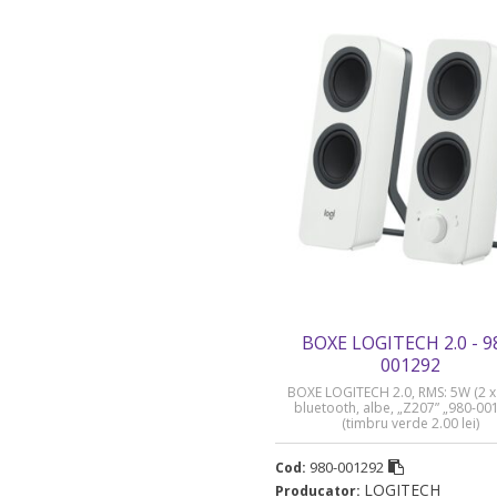
BOXE LOGITECH 2.0 - 9
001292
BOXE LOGITECH 2.0, RMS: 5W (2 x 
bluetooth, albe, „Z207” „980-00
(timbru verde 2.00 lei)
980-001292
Cod:
LOGITECH
Producator: