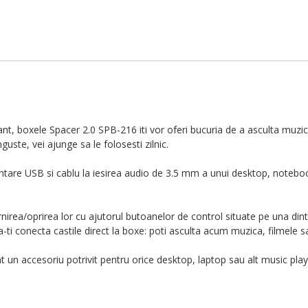
ant,
boxele Spacer 2.0 SPB-216
iti vor oferi bucuria de a asculta muzi
nguste, vei ajunge sa le folosesti zilnic.
ntare USB si cablu la iesirea audio de 3.5 mm a unui desktop, noteboo
nirea/oprirea lor cu ajutorul butoanelor de control situate pe una dint
 a-ti conecta castile direct la boxe: poti asculta acum muzica, filmele s
t un accesoriu potrivit pentru orice desktop, laptop sau alt music play