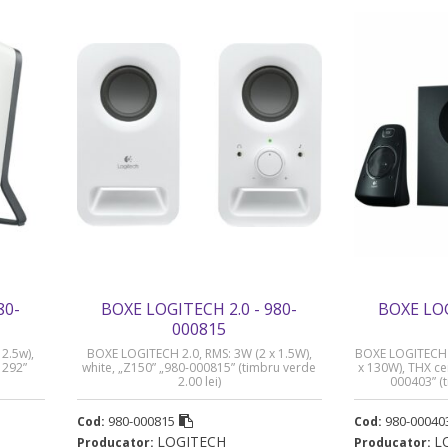
80-
BOXE LOGITECH 2.0 - 980-
BOXE LOG
000815
2.5w),
BOXE LOGITECH 2.0, RMS: 3W (2 x 1.5W),
BOXE LOGITECH 2
1292”
white, „Z150” „980-000815” (timbru verde
x 130W), THX cer
2.00 lei)
000403” (t
980-000815
980-00040
Cod:
Cod:
LOGITECH
L
Producator:
Producator: