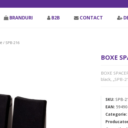
BRANDURI
B2B
CONTACT
D
e
/ SPB-216
BOXE SPA
BOXE SPACER 2
black, „SPB-2
SKU:
SPB-2
EAN:
59490
Categorie
Producato