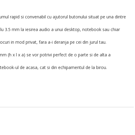
mul rapid si convenabil cu ajutorul butonului situat pe una dintre
blu 3.5 mm la iesirea audio a unui desktop, notebook sau chiar
curi in mod privat, fara a-i deranja pe cei din jurul tau.
 (h x l x a) se vor potrivi perfect de o parte si de alta a
notebook-ul de acasa, cat si din echipamentul de la birou.