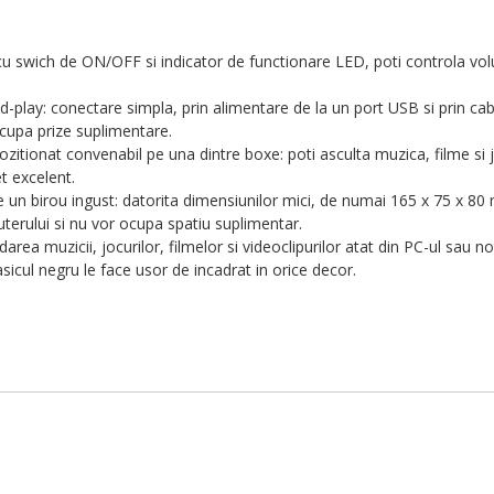
cu swich de ON/OFF si indicator de functionare LED, poti controla volu
d-play
:
conectare simpla, prin alimentare de la un port USB si prin ca
upa prize suplimentare.
ozitionat convenabil pe una dintre boxe: poti asculta muzica, filme si jo
t excelent.
pe un birou ingust
:
datorita dimensiunilor mici, de numai 165 x 75 x 80 mm
erului si nu vor ocupa spatiu suplimentar.
area muzicii, jocurilor, filmelor si videoclipurilor atat din PC-ul sau 
sicul negru le face usor de incadrat in orice decor.