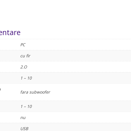
entare
PC
cu fir
2.O
1 – 10
e
fara subwoofer
1 – 10
nu
USB