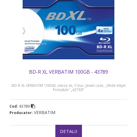
BD-R XL VERBATIM 100GB - 43789
BD-R XL VERBATIM 100GB, viteza 4x, 5 buc, Jewel case, „Wide Inkjet
Printable” „43789”
43789
Cod:
VERBATIM
Producator:
DETALII