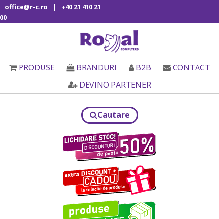
|
office@r-c.ro
+40 21 410 21
00
PRODUSE
BRANDURI
B2B
CONTACT
DEVINO PARTENER
Cautare