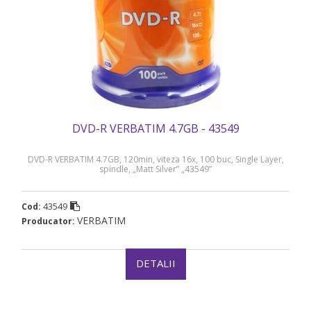
DVD-R VERBATIM 4.7GB - 43549
DVD-R VERBATIM 4.7GB, 120min, viteza 16x, 100 buc, Single Layer,
spindle, „Matt Silver” „43549”
43549
Cod:
VERBATIM
Producator:
DETALII