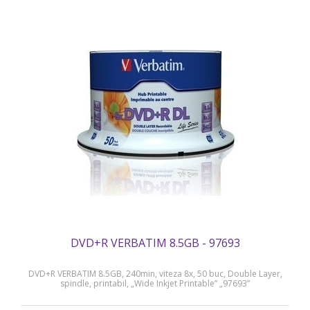
DVD+R VERBATIM 8.5GB - 97693
DVD+R VERBATIM 8.5GB, 240min, viteza 8x, 50 buc, Double Layer,
spindle, printabil, „Wide Inkjet Printable” „97693”