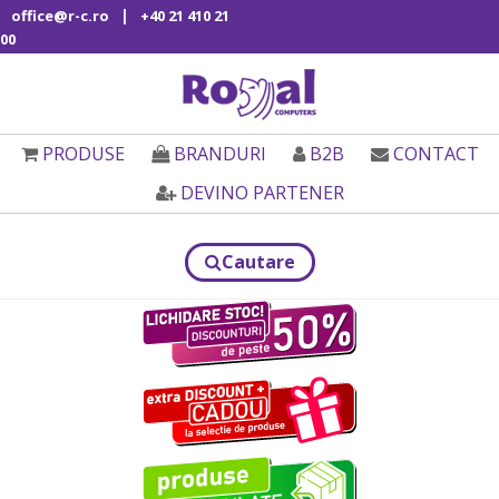
|
office@r-c.ro
+40 21 410 21
00
PRODUSE
BRANDURI
B2B
CONTACT
DEVINO PARTENER
Cautare