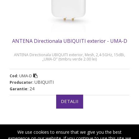
ANTENA Directionala UBIQUITI exterior - UMA-D
ANTENA Directionala UBIQUITI exterior, Mesh, 2,4-5GHz, 15dBi,
„UMA-D” (timbru verde 2.00 lei)
UMA-D
Cod:
UBIQUITI
Producator:
24
Garantie:
DETALII
We use cookies to ensure that we give you the best
experience on our website. If you continue to use this site we