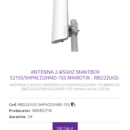
ANTENNA 2.4/5GHZ MANTBOX
5215S/5HPACD2HND-15S MIKROTIK - RBD22UGS-
5HPACD2HND-15S
ANTENNA 2.4/5GHZ MANTBOX 5215S/5HPACD2HND-15S MIKROTIK,
„RBD22UGS-5HPACD2HND-15S” (timbru verde 2.00 lei)
RBD22UGS-5HPACD2HND-15S
Cod:
MIKROTIK
Producator:
24
Garantie:
DETALII