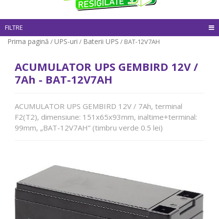
FILTRE
Prima pagină
UPS-uri
Baterii UPS
/
/
/ BAT-12V7AH
ACUMULATOR UPS GEMBIRD 12V /
7Ah - BAT-12V7AH
ACUMULATOR UPS GEMBIRD 12V / 7Ah, terminal
F2(T2), dimensiune: 151x65x93mm, inaltime+terminal:
99mm, „BAT-12V7AH” (timbru verde 0.5 lei)