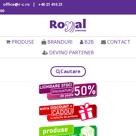
|
office@r-c.ro
+40 21 410 21
00
PRODUSE
BRANDURI
B2B
CONTACT
DEVINO PARTENER
Cautare