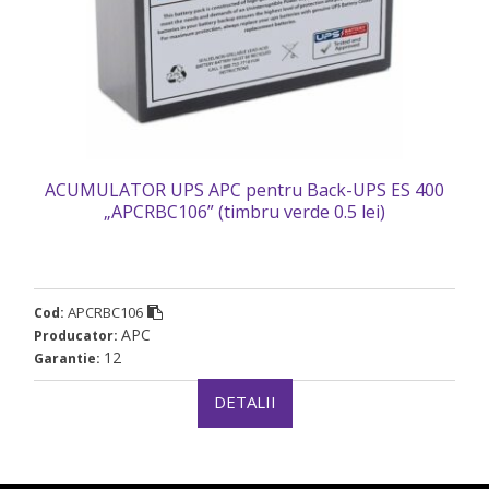
ACUMULATOR UPS APC pentru Back-UPS ES 400
„APCRBC106” (timbru verde 0.5 lei)
APCRBC106
Cod:
APC
Producator:
12
Garantie:
DETALII