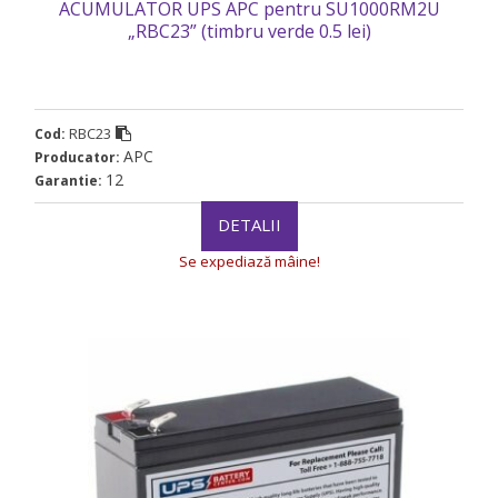
ACUMULATOR UPS APC pentru SU1000RM2U
„RBC23” (timbru verde 0.5 lei)
RBC23
Cod:
APC
Producator:
12
Garantie:
DETALII
Se expediază mâine!