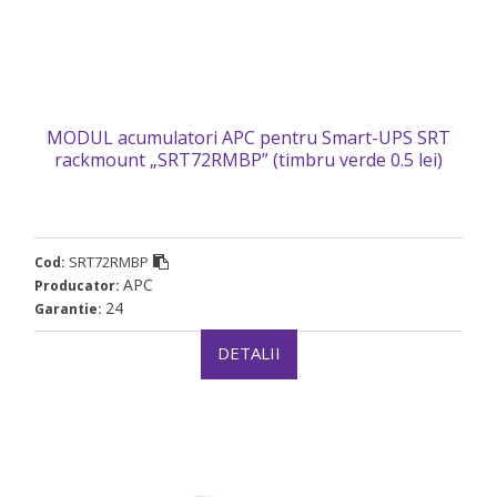
MODUL acumulatori APC pentru Smart-UPS SRT
rackmount „SRT72RMBP” (timbru verde 0.5 lei)
SRT72RMBP
Cod:
APC
Producator:
24
Garantie:
DETALII