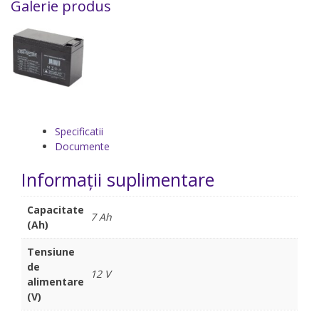
Galerie produs
Specificatii
Documente
Informații suplimentare
Capacitate
7 Ah
(Ah)
Tensiune
de
12 V
alimentare
(V)