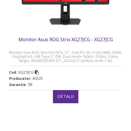
Monitor Asus ROG Strix XG27JCG - XG27JCG
Monitor Asus ROG Strix XG27JCG, 27″, Fast IPS, 5K, 5120×2880, HDMI,
DisplayPort, USB Type-C 15W, Dual mode 180Hz / 330Hz, 0.3ms,
Negru, 90LM0CE0-B01371 „XG27JCG” (timbru verde 7 lei)
XG27JCG
Cod:
ASUS
Producator:
36
Garantie:
DETALII