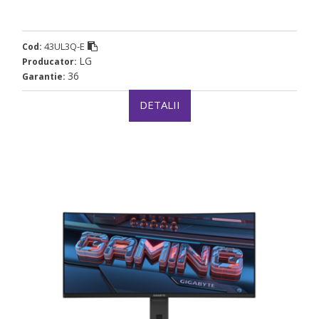
43UL3Q-E
Cod:
LG
Producator:
36
Garantie:
DETALII