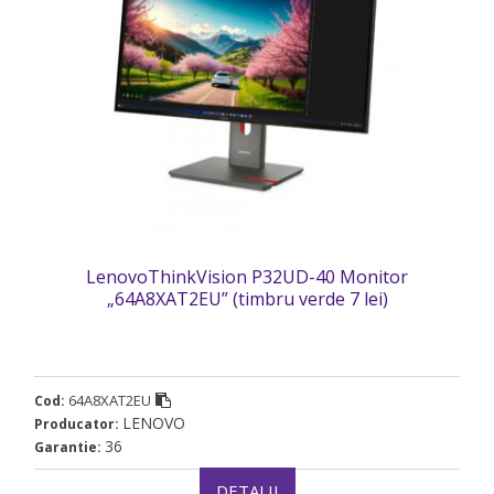
LenovoThinkVision P32UD-40 Monitor
„64A8XAT2EU” (timbru verde 7 lei)
64A8XAT2EU
Cod:
LENOVO
Producator:
36
Garantie:
DETALII