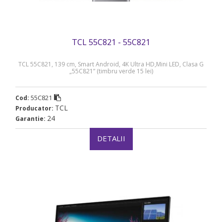
TCL 55C821 - 55C821
TCL 55C821, 139 cm, Smart Android, 4K Ultra HD,Mini LED, Clasa G
„55C821” (timbru verde 15 lei)
55C821
Cod:
TCL
Producator:
24
Garantie:
DETALII