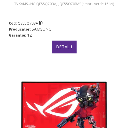
TV SAMSUNG QE55Q70BA, „QE55Q70BA” (timbru verde 15 lei)
QE55Q70BA
Cod:
SAMSUNG
Producator:
12
Garantie:
DETALII