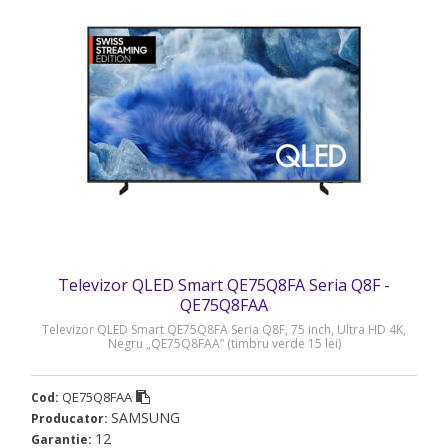
Televizor QLED Smart QE75Q8FA Seria Q8F -
QE75Q8FAA
Televizor QLED Smart QE75Q8FA Seria Q8F, 75 inch, Ultra HD 4K,
Negru „QE75Q8FAA” (timbru verde 15 lei)
QE75Q8FAA
Cod:
SAMSUNG
Producator:
12
Garantie: