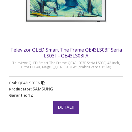
Televizor QLED Smart The Frame QE43LS03F Seria
LS03F - QE43LS03FA
Televizor QLED Smart The Frame QE43LS03F Seria LS03F, 43 inch,
Ultra HD 4K, Negru „QE43LS03FA” (timbru verde 15 lei)
QE43LS03FA
Cod:
SAMSUNG
Producator:
12
Garantie:
DETALII