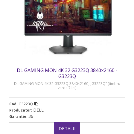
DL GAMING MON 4K 32 G3223Q 3840×2160 -
G3223Q
DL GAMING MON 4K 32 G3223Q 3840×2160, „G3223Q” (timbru
verde 7 lei)
G3223Q
Cod:
DELL
Producator:
36
Garantie:
DETALII