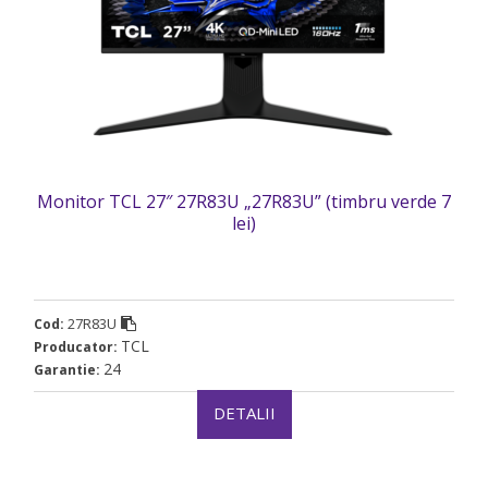
Monitor TCL 27″ 27R83U „27R83U” (timbru verde 7
lei)
27R83U
Cod:
TCL
Producator:
24
Garantie:
DETALII