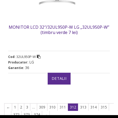
MONITOR LCD 32″/32UL950P-W LG „32UL950P-W”
(timbru verde 7 lei)
32UL950P-W
Cod:
LG
Producator:
36
Garantie:
DETALII
←
1
2
3
…
309
310
311
312
313
314
315
…
372
373
374
→