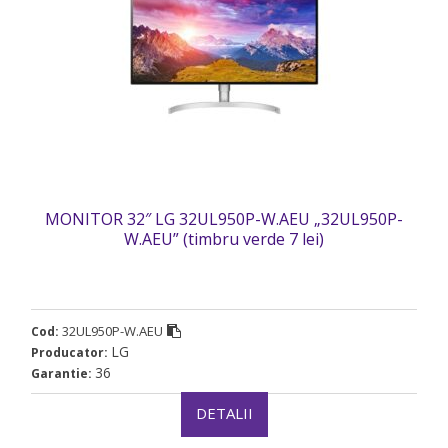
MONITOR 32″ LG 32UL950P-W.AEU „32UL950P-
W.AEU” (timbru verde 7 lei)
32UL950P-W.AEU
Cod:
LG
Producator:
36
Garantie:
DETALII