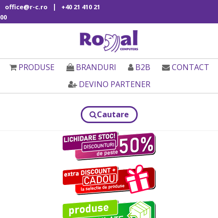
|
office@r-c.ro
+40 21 410 21
00
PRODUSE
BRANDURI
B2B
CONTACT
DEVINO PARTENER
Cautare