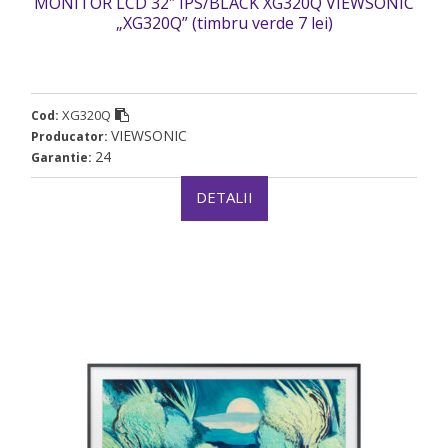
MONITOR LCD 32″ IPS/BLACK XG320Q VIEWSONIC
„XG320Q” (timbru verde 7 lei)
XG320Q
Cod:
VIEWSONIC
Producator:
24
Garantie:
DETALII