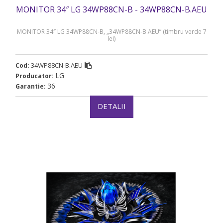
MONITOR 34″ LG 34WP88CN-B - 34WP88CN-B.AEU
MONITOR 34″ LG 34WP88CN-B, „34WP88CN-B.AEU” (timbru verde 7
lei)
34WP88CN-B.AEU
Cod:
LG
Producator:
36
Garantie:
DETALII