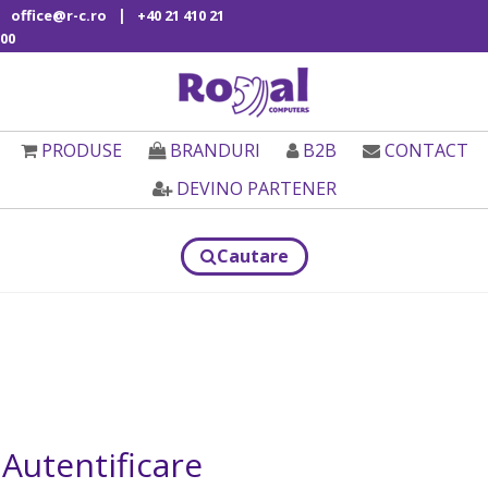
|
office@r-c.ro
+40 21 410 21
00
PRODUSE
BRANDURI
B2B
CONTACT
DEVINO PARTENER
Cautare
Autentificare