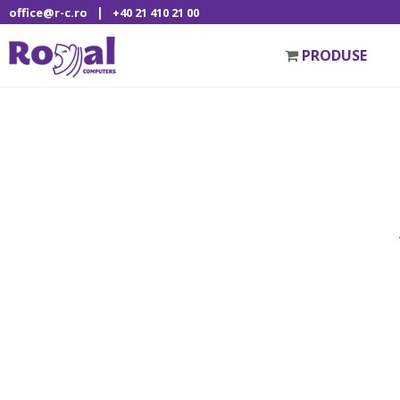
|
office@r-c.ro
+40 21 410 21 00
PRODUSE