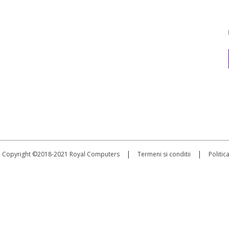
|
|
Copyright ©2018-2021 Royal Computers
Termeni si conditii
Politic