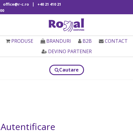
|
office@r-c.ro
+40 21 410 21
00
PRODUSE
BRANDURI
B2B
CONTACT
DEVINO PARTENER
Cautare
Autentificare