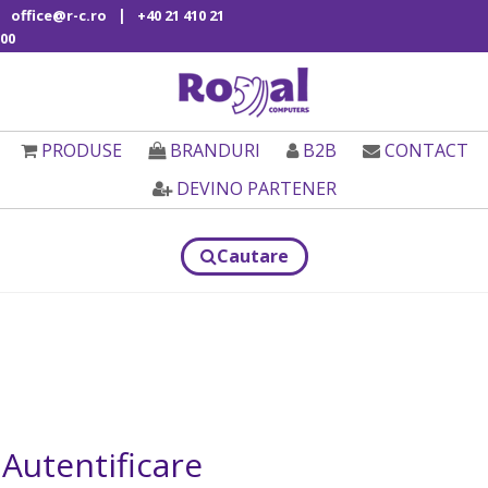
|
office@r-c.ro
+40 21 410 21
00
PRODUSE
BRANDURI
B2B
CONTACT
DEVINO PARTENER
Cautare
Autentificare