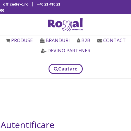
|
office@r-c.ro
+40 21 410 21
00
PRODUSE
BRANDURI
B2B
CONTACT
DEVINO PARTENER
Cautare
Autentificare