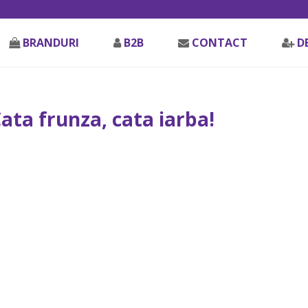
BRANDURI
B2B
CONTACT
D
Cata frunza, cata iarba!