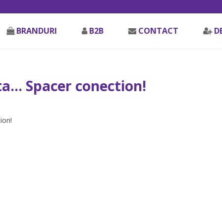
BRANDURI
B2B
CONTACT
D
ta… Spacer conection!
ion!